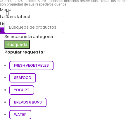
© 2014 - 2024 - Locker Store- Todos los derechos reservados - Todas las marcas
son propiedad de sus respectivos dueños
Menú
La barra lateral
Lista de deseos
0
elementos
Carro
Seleccione la categoría
Búsqueda
Popular requests:
FRESH VEGETABLES
SEAFOOD
YOGURT
BREADS & BUNS
WATER