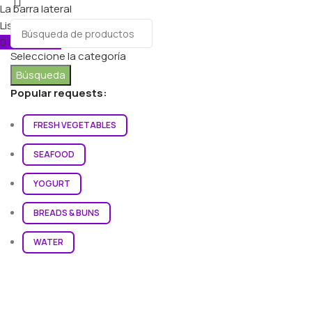
La barra lateral
Lista de deseos
0
elementos
Carro
Seleccione la categoría
Búsqueda
Popular requests:
FRESH VEGETABLES
SEAFOOD
YOGURT
BREADS & BUNS
WATER