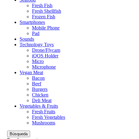
Fresh Fish
Fresh Shellfish
Frozen Fish
Smartphones
Mobile Phone
Pad
Sounds
Technology Toys
Drone/Flycam
iQOS Holder
Micro
Microphone
Vegan Meat
Bacon
Beef
Burgers
Chicken
Deli Meat
Vegetables & Fruits
Fresh Fruits
Fresh Vegetables
Mushrooms
Búsqueda