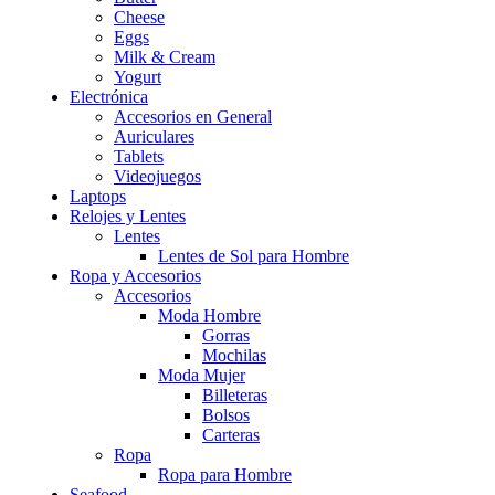
Cheese
Eggs
Milk & Cream
Yogurt
Electrónica
Accesorios en General
Auriculares
Tablets
Videojuegos
Laptops
Relojes y Lentes
Lentes
Lentes de Sol para Hombre
Ropa y Accesorios
Accesorios
Moda Hombre
Gorras
Mochilas
Moda Mujer
Billeteras
Bolsos
Carteras
Ropa
Ropa para Hombre
Seafood