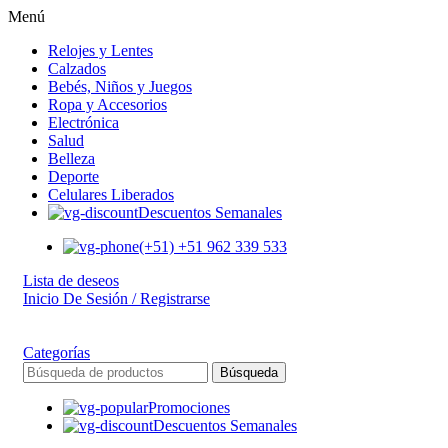
Menú
Relojes y Lentes
Calzados
Bebés, Niños y Juegos
Ropa y Accesorios
Electrónica
Salud
Belleza
Deporte
Celulares Liberados
Descuentos Semanales
(+51) +51 962 339 533
Lista de deseos
Inicio De Sesión / Registrarse
Categorías
Búsqueda
Promociones
Descuentos Semanales