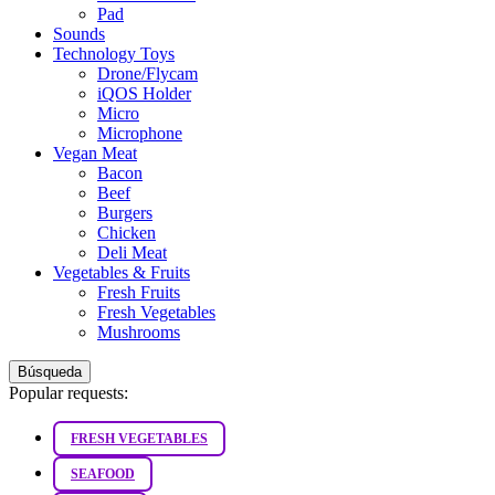
Pad
Sounds
Technology Toys
Drone/Flycam
iQOS Holder
Micro
Microphone
Vegan Meat
Bacon
Beef
Burgers
Chicken
Deli Meat
Vegetables & Fruits
Fresh Fruits
Fresh Vegetables
Mushrooms
Búsqueda
Popular requests:
FRESH VEGETABLES
SEAFOOD