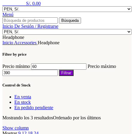
0
elementos
S/.
0.00
Menú
Búsqueda
Inicio De Sesión / Registrarse
Headphone
Inicio
Accessories
Headphone
Filter by price
Precio mínimo
Precio máximo
Filtrar
Control de Stock
En venta
En stock
En pedido pendiente
Mostrando los 3 resultados
Ordenado por los últimos
Show column
Mostrar
9
12
18
24