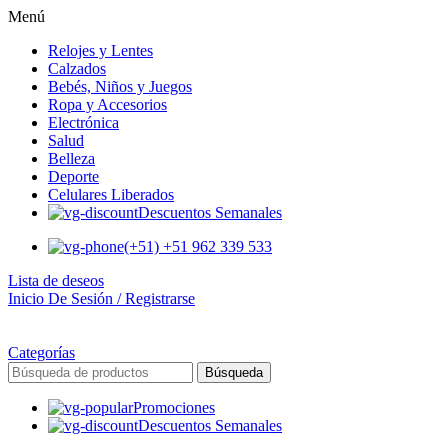
Menú
Relojes y Lentes
Calzados
Bebés, Niños y Juegos
Ropa y Accesorios
Electrónica
Salud
Belleza
Deporte
Celulares Liberados
Descuentos Semanales
(+51) +51 962 339 533
Lista de deseos
Inicio De Sesión / Registrarse
Categorías
Búsqueda
Promociones
Descuentos Semanales