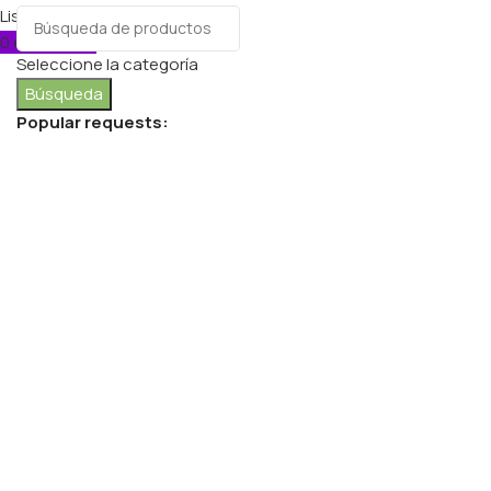
Lista de deseos
0
elementos
Carro
Seleccione la categoría
Búsqueda
Popular requests:
FRESH VEGETABLES
SEAFOOD
YOGURT
BREADS & BUNS
WATER