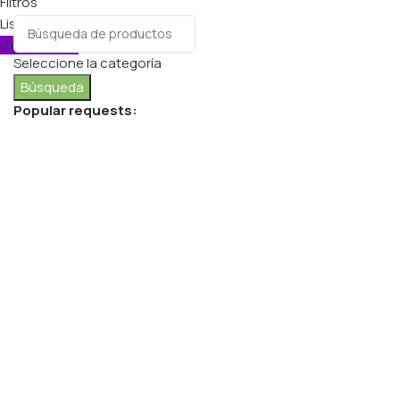
Filtros
Lista de deseos
0
elementos
Carro
Seleccione la categoría
Búsqueda
Popular requests:
FRESH VEGETABLES
SEAFOOD
YOGURT
BREADS & BUNS
WATER