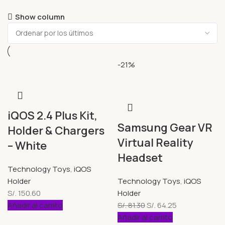
Show column
-21%
iQOS 2.4 Plus Kit,
Samsung Gear VR
Holder & Chargers
Virtual Reality
– White
Headset
Technology Toys
,
iQOS
Holder
Technology Toys
,
iQOS
S/.
150.60
Holder
Añadir al carrito
S/.
81.30
S/.
64.25
Añadir al carrito