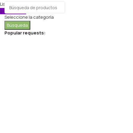
Lista de deseos
0
elementos
Carro
Seleccione la categoría
Búsqueda
Popular requests:
FRESH VEGETABLES
SEAFOOD
YOGURT
BREADS & BUNS
WATER