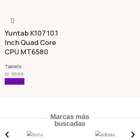
Yuntab K107 10.1
Inch Quad Core
CPU MT6580
Tablets
S/.
99.89
Leer más
Marcas más
buscadas