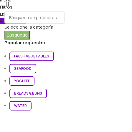
Filtros
Lista de deseos
0
elementos
Carro
Seleccione la categoría
Búsqueda
Popular requests:
FRESH VEGETABLES
SEAFOOD
YOGURT
BREADS & BUNS
WATER