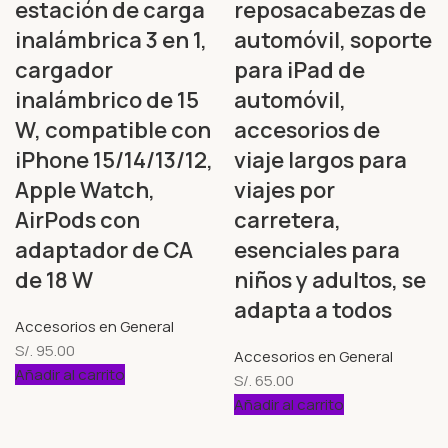
estación de carga
reposacabezas de
inalámbrica 3 en 1,
automóvil, soporte
cargador
para iPad de
inalámbrico de 15
automóvil,
W, compatible con
accesorios de
iPhone 15/14/13/12,
viaje largos para
Apple Watch,
viajes por
AirPods con
carretera,
adaptador de CA
esenciales para
de 18 W
niños y adultos, se
adapta a todos
Accesorios en General
S/.
95.00
Accesorios en General
Añadir al carrito
S/.
65.00
Añadir al carrito