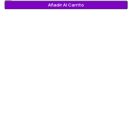
Añadir Al Carrito
Menú
Lista de deseos
0
elementos
Carro
Seleccione la categoría
Búsqueda
Popular requests:
FRESH VEGETABLES
SEAFOOD
YOGURT
BREADS & BUNS