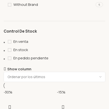
Without Brand
4
Control De Stock
En venta
En stock
En pedido pendiente
Show column
-30%
-15%