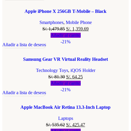
Apple iPhone X 256GB T-Mobile – Black
Smartphones
,
Mobile Phone
S/.
1,479.85
S/.
1,359.69
Añadir al carrito
-21%
Añadir a lista de deseos
Samsung Gear VR Virtual Reality Headset
Technology Toys
,
iQOS Holder
S/.
81.30
S/.
64.25
Añadir al carrito
-21%
Añadir a lista de deseos
Apple MacBook Air Retina 13.3-Inch Laptop
Laptops
S/.
535.62
S/.
425.47