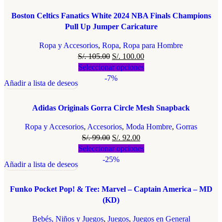
Boston Celtics Fanatics White 2024 NBA Finals Champions
Pull Up Jumper Caricature
Ropa y Accesorios
,
Ropa
,
Ropa para Hombre
S/.
105.00
S/.
100.00
Seleccionar opciones
-7%
Añadir a lista de deseos
Adidas Originals Gorra Circle Mesh Snapback
Ropa y Accesorios
,
Accesorios
,
Moda Hombre
,
Gorras
S/.
99.00
S/.
92.00
Seleccionar opciones
-25%
Añadir a lista de deseos
Funko Pocket Pop! & Tee: Marvel – Captain America – MD
(KD)
Bebés, Niños y Juegos
,
Juegos
,
Juegos en General