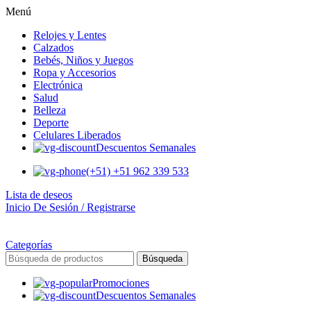
Menú
Relojes y Lentes
Calzados
Bebés, Niños y Juegos
Ropa y Accesorios
Electrónica
Salud
Belleza
Deporte
Celulares Liberados
Descuentos Semanales
(+51) +51 962 339 533
Lista de deseos
Inicio De Sesión / Registrarse
Categorías
Búsqueda
Promociones
Descuentos Semanales