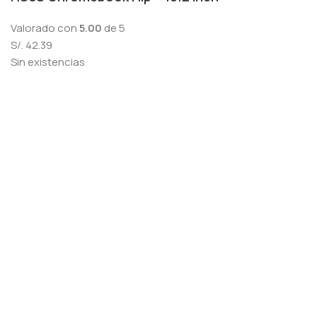
Valorado con
5.00
de 5
S/.
42.39
Sin existencias
Menú
Lista de deseos
0
elementos
Carro
Seleccione la categoría
Búsqueda
Popular requests:
FRESH VEGETABLES
SEAFOOD