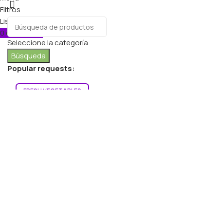
Filtros
Lista de deseos
0
elementos
Carro
Seleccione la categoría
Búsqueda
Popular requests:
FRESH VEGETABLES
SEAFOOD
YOGURT
BREADS & BUNS
WATER