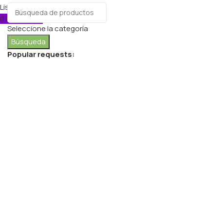
Lista de deseos
0
elementos
Carro
Seleccione la categoría
Búsqueda
Popular requests:
FRESH VEGETABLES
SEAFOOD
YOGURT
BREADS & BUNS
WATER