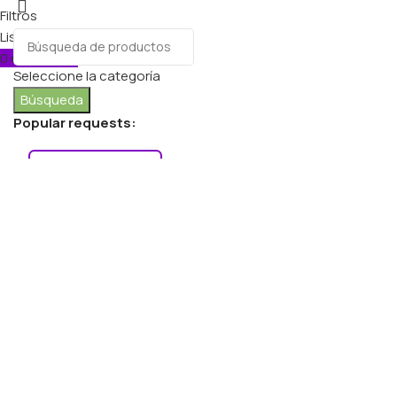
Filtros
Lista de deseos
0
elementos
Carro
Seleccione la categoría
Búsqueda
Popular requests:
FRESH VEGETABLES
SEAFOOD
YOGURT
BREADS & BUNS
WATER