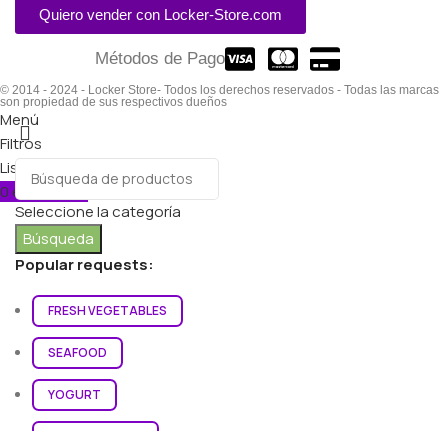
Quiero vender con Locker-Store.com
Métodos de Pago
© 2014 - 2024 - Locker Store- Todos los derechos reservados - Todas las marcas
son propiedad de sus respectivos dueños
Menú
Filtros
Lista de deseos
0
elementos
Carro
Seleccione la categoría
Búsqueda
Popular requests:
FRESH VEGETABLES
SEAFOOD
YOGURT
BREADS & BUNS