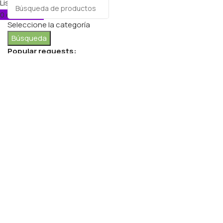
Lista de deseos
0
elementos
Carro
Seleccione la categoría
Búsqueda
Popular requests:
FRESH VEGETABLES
SEAFOOD
YOGURT
BREADS & BUNS
WATER