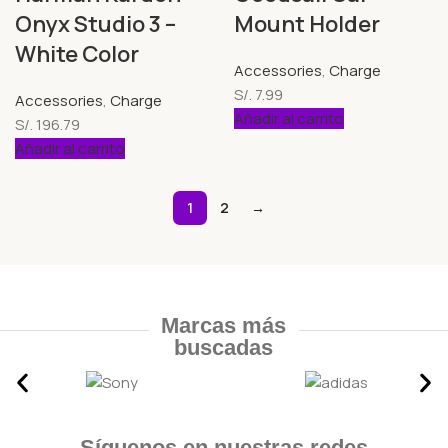
Onyx Studio 3 –
Mount Holder
White Color
Accessories
,
Charge
S/.
7.99
Accessories
,
Charge
Añadir al carrito
S/.
196.79
Añadir al carrito
1
2
→
Marcas más
buscadas
Síguenos en nuestras redes