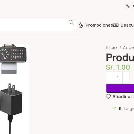
Promociones
Descu
Inicio
Acce
Produ
S/.
1.00
Añadir a 
6
La g