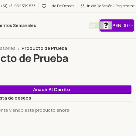
(+51) +51 962 339 533
Lista De Deseos
Inicio De Sesión / Registrarse
PEN, S/.
entos Semanales
ssories
Producto de Prueba
cto de Prueba
Añadir Al Carrito
lista de deseos
ente viendo este producto ahora!