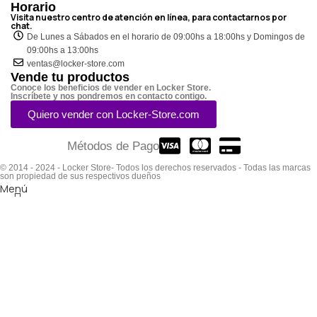
Horario
Visita nuestro centro de atención en línea, para contactarnos por
chat.
De Lunes a Sábados en el horario de 09:00hs a 18:00hs y Domingos de
09:00hs a 13:00hs
ventas@locker-store.com
Vende tu productos
Conoce los beneficios de vender en Locker Store.
Inscríbete y nos pondremos en contacto contigo.
Quiero vender con Locker-Store.com
Métodos de Pago
© 2014 - 2024 - Locker Store- Todos los derechos reservados - Todas las marcas
son propiedad de sus respectivos dueños
Menú
Filtros
Lista de deseos
0
elementos
Carro
Seleccione la categoría
Búsqueda
Popular requests: