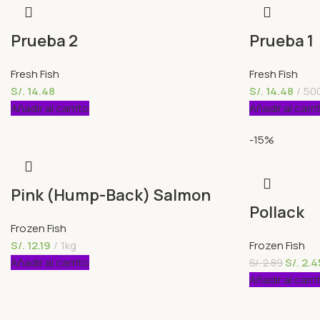
Prueba 2
Prueba 1
Fresh Fish
Fresh Fish
S/.
14.48
S/.
14.48
50
Añadir al carrito
Añadir al carri
-15%
Pink (Hump-Back) Salmon
Pollack
Frozen Fish
S/.
12.19
1kg
Frozen Fish
Añadir al carrito
S/.
2.4
S/.
2.89
Añadir al carri