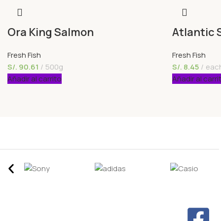
Ora King Salmon
Atlantic 
Fresh Fish
Fresh Fish
S/.
90.61
500g
S/.
8.45
eac
Añadir al carrito
Añadir al carri