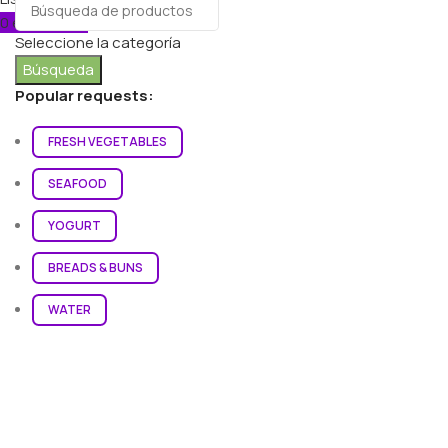
0
elementos
Carro
Seleccione la categoría
Búsqueda
Popular requests:
FRESH VEGETABLES
SEAFOOD
YOGURT
BREADS & BUNS
WATER