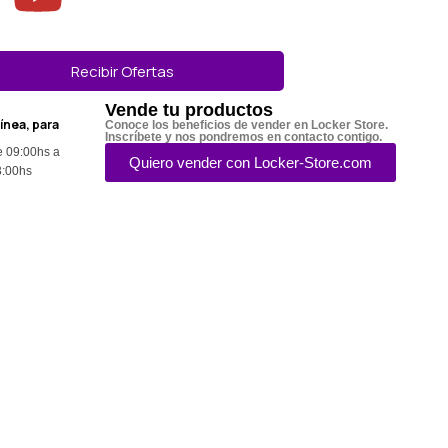
Recibir Ofertas
Vende tu productos
línea, para
Conoce los beneficios de vender en Locker Store.
Inscríbete y nos pondremos en contacto contigo.
e 09:00hs a
Quiero vender con Locker-Store.com
3:00hs