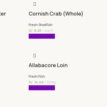
ter
Cornish Crab (Whole)
Fresh Shellfish
S/.
8.25
each
Añadir al carrito
Allabacore Loin
Fresh Fish
S/.
14.48
500g
Añadir al carrito