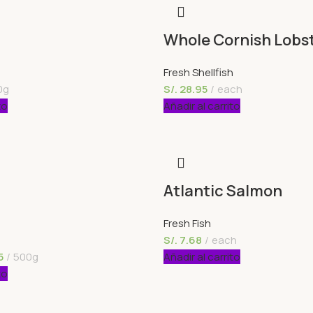
Whole Cornish Lobs
Fresh Shellfish
0g
S/.
28.95
each
to
Añadir al carrito
Atlantic Salmon
Fresh Fish
S/.
7.68
each
5
500g
Añadir al carrito
to