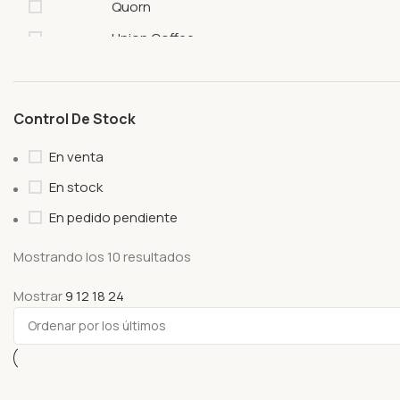
Quorn
Union Coffee
Control De Stock
En venta
En stock
En pedido pendiente
Mostrando los 10 resultados
Mostrar
9
12
18
24