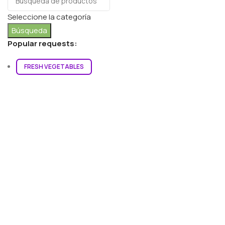
Seleccione la categoría
Búsqueda
Popular requests:
FRESH VEGETABLES
SEAFOOD
YOGURT
BREADS & BUNS
WATER