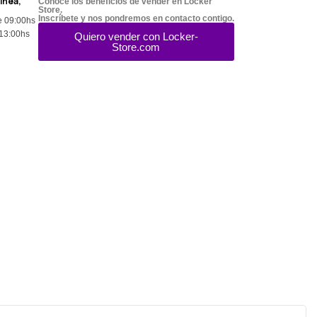
línea,
Conoce los beneficios de vender en Locker
Store.
Inscríbete y nos pondremos en contacto contigo.
e 09:00hs
 13:00hs
Quiero vender con Locker-
Store.com