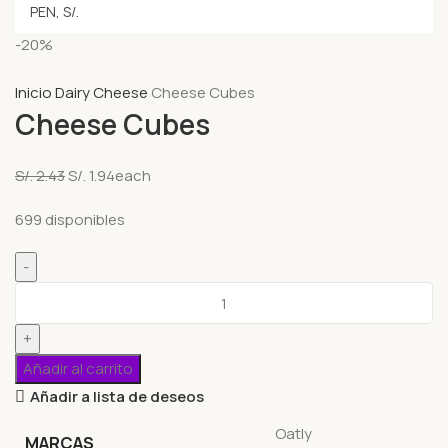
-20%
Inicio
Dairy
Cheese
Cheese Cubes
Cheese Cubes
S/.
2.43
S/.
1.94
each
699 disponibles
Añadir al carrito
Añadir a lista de deseos
Oatly
MARCAS