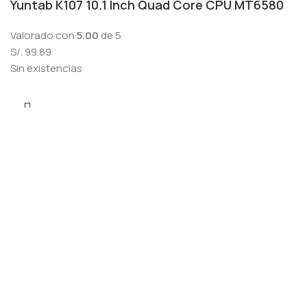
Yuntab K107 10.1 Inch Quad Core CPU MT6580
Valorado con
5.00
de 5
S/.
99.89
Sin existencias
Menú
Lista de deseos
0
elementos
Carro
Seleccione la categoría
Búsqueda
Popular requests:
FRESH VEGETABLES
SEAFOOD