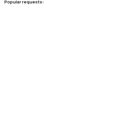
Popular requests:
FRESH VEGETABLES
SEAFOOD
YOGURT
BREADS & BUNS
WATER