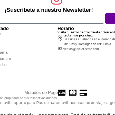
¡Suscríbete a nuestro Newsletter!
tado
Horario
Visita nuestro centro de atención en 
s
contactarnos por chat.
De Lunes a Sábados en el horario d
18:00hs y Domingos de 09:00hs a 1
ventas@locker-store.com
Dama
Hombre
ados
Métodos de Pago
son propiedad de sus respectivos dueños
s de automóvil, soporte para iPad de automóvil, ac