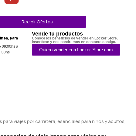
Recibir Ofertas
Vende tu productos
línea, para
Conoce los beneficios de vender en Locker Store.
Inscríbete y nos pondremos en contacto contigo.
e 09:00hs a
Quiero vender con Locker-Store.com
3:00hs
cesorios de viaje largos para viajes por