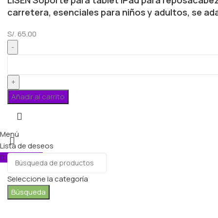
carretera, esenciales para niños y adultos, se a
S/.
65.00
Añadir al carrito
Menú
Lista de deseos
0
elementos
Carro
Seleccione la categoría
Búsqueda
Popular requests: