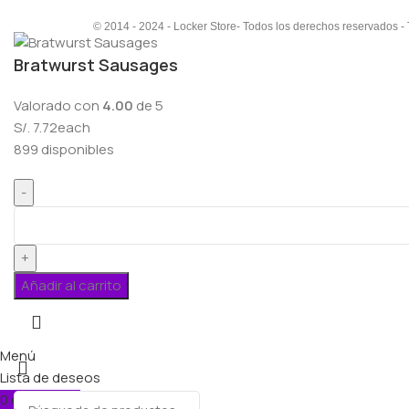
© 2014 - 2024 - Locker Store- Todos los derechos reservados -
Bratwurst Sausages
Valorado con
4.00
de 5
S/.
7.72
each
899 disponibles
Añadir al carrito
Menú
Lista de deseos
0
elementos
Carro