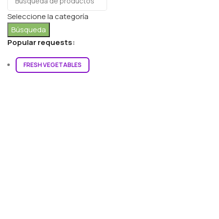
Seleccione la categoría
Búsqueda
Popular requests:
FRESH VEGETABLES
SEAFOOD
YOGURT
BREADS & BUNS
WATER