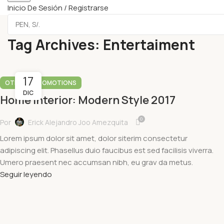
Inicio De Sesión / Registrarse
Tag Archives: Entertaiment
17
,
OTHERS
PROMOTIONS
DIC
Home Interior: Modern Style 2017
0
Por
Erick Alejandro Joo Amezquita
Lorem ipsum dolor sit amet, dolor siterim consectetur
adipiscing elit. Phasellus duio faucibus est sed facilisis viverra.
Umero praesent nec accumsan nibh, eu grav da metus.
Seguir leyendo