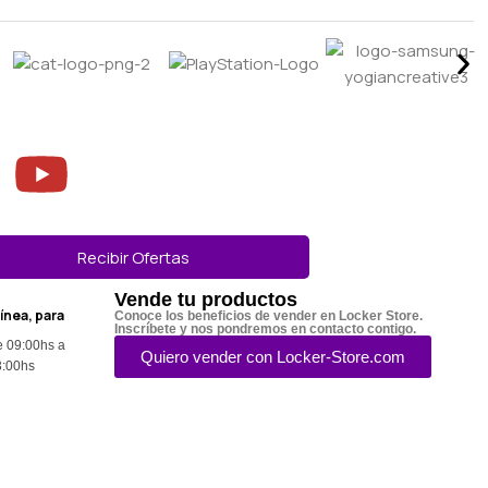
Recibir Ofertas
Vende tu productos
línea, para
Conoce los beneficios de vender en Locker Store.
Inscríbete y nos pondremos en contacto contigo.
e 09:00hs a
Quiero vender con Locker-Store.com
3:00hs