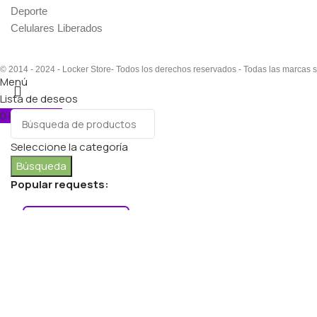
Deporte
Celulares Liberados
© 2014 - 2024 - Locker Store- Todos los derechos reservados - Todas las marcas 
Menú
Lista de deseos
0
elementos
Carro
Seleccione la categoría
Búsqueda
Popular requests:
FRESH VEGETABLES
SEAFOOD
YOGURT
BREADS & BUNS