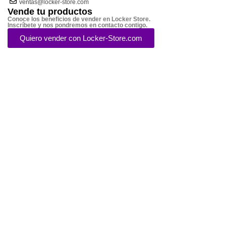
ventas@locker-store.com
Vende tu productos
Conoce los beneficios de vender en Locker Store.
Inscríbete y nos pondremos en contacto contigo.
Quiero vender con Locker-Store.com
Métodos de Pago
© 2014 - 2024 - Locker Store- Todos los derechos reservados - Todas las marcas
son propiedad de sus respectivos dueños
Menú
Lista de deseos
0
elementos
Carro
Seleccione la categoría
Búsqueda
Popular requests:
FRESH VEGETABLES
SEAFOOD