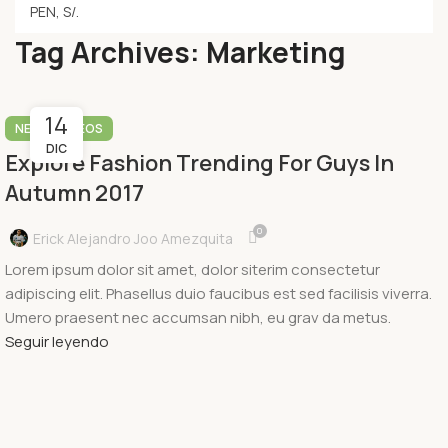
Tag Archives: Marketing
14
,
NEWS
VIDEOS
DIC
Explore Fashion Trending For Guys In
Autumn 2017
0
Erick Alejandro Joo Amezquita
Lorem ipsum dolor sit amet, dolor siterim consectetur
adipiscing elit. Phasellus duio faucibus est sed facilisis viverra.
Umero praesent nec accumsan nibh, eu grav da metus.
Seguir leyendo