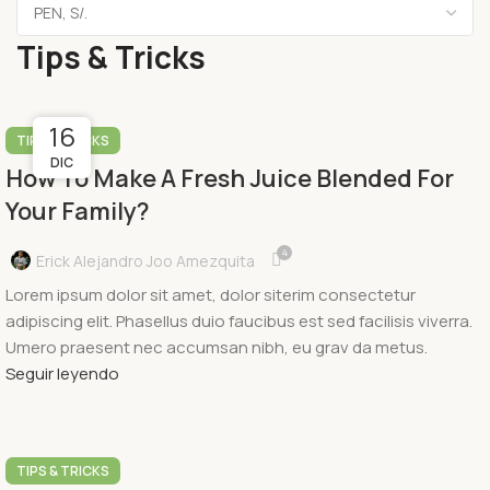
Tips & Tricks
16
17
TIPS & TRICKS
DIC
DIC
How To Make A Fresh Juice Blended For
Your Family?
4
Erick Alejandro Joo Amezquita
Lorem ipsum dolor sit amet, dolor siterim consectetur
adipiscing elit. Phasellus duio faucibus est sed facilisis viverra.
Umero praesent nec accumsan nibh, eu grav da metus.
Seguir leyendo
TIPS & TRICKS