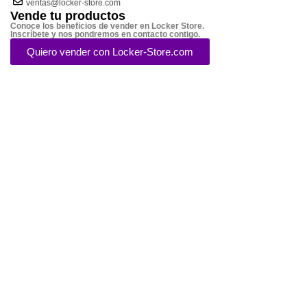
ventas@locker-store.com
Vende tu productos
Conoce los beneficios de vender en Locker Store.
Inscríbete y nos pondremos en contacto contigo.
Quiero vender con Locker-Store.com
Métodos de Pago
© 2014 - 2024 - Locker Store- Todos los derechos reservados - Todas las marcas
son propiedad de sus respectivos dueños
Menú
Lista de deseos
0
elementos
Carro
Seleccione la categoría
Búsqueda
Popular requests:
FRESH VEGETABLES
SEAFOOD