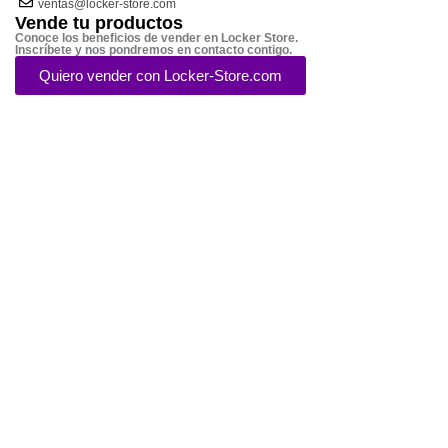
ventas@locker-store.com
Vende tu productos
Conoce los beneficios de vender en Locker Store.
Inscríbete y nos pondremos en contacto contigo.
Quiero vender con Locker-Store.com
Métodos de Pago
© 2014 - 2024 - Locker Store- Todos los derechos reservados - Todas las marcas
son propiedad de sus respectivos dueños
Menú
Lista de deseos
0
elementos
Carro
Seleccione la categoría
Búsqueda
Popular requests:
FRESH VEGETABLES
SEAFOOD