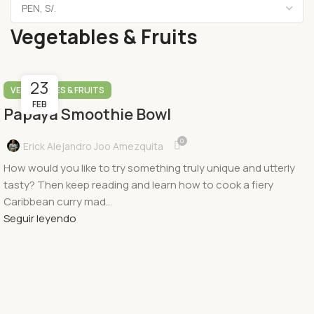
Vegetables & Fruits
23
VEGETABLES & FRUITS
FEB
Papaya Smoothie Bowl
0
Erick Alejandro Joo Amezquita
How would you like to try something truly unique and utterly
tasty? Then keep reading and learn how to cook a fiery
Caribbean curry mad...
Seguir leyendo